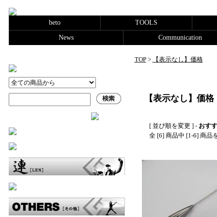
beto
TOOLS
News
Communication
TOP
>
【表示なし】価格
【表示なし】価格
[ 並び順を変更 ] -
おす
全 [6] 商品中 [1-6]